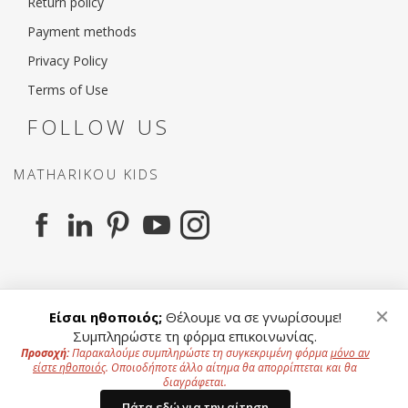
Return policy
Payment methods
Privacy Policy
Terms of Use
FOLLOW US
MATHARIKOU KIDS
MATHARIKOU AGENCY
×
Είσαι ηθοποιός;
Θέλουμε να σε γνωρίσουμε!
Συμπληρώστε τη φόρμα επικοινωνίας.
Προσοχή:
Παρακαλούμε συμπληρώστε τη συγκεκριμένη φόρμα
μόνο αν
είστε ηθοποιός
. Οποιοδήποτε άλλο αίτημα θα απορρίπτεται και θα
To offer a better experience to our users we use
διαγράφεται.
Cookies.
Privacy Policy
Copyright ©
2026 All Rights Reserved - Website by
Πάτα εδώ για την αίτηση