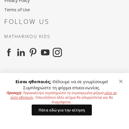
Privacy Policy
Terms of Use
FOLLOW US
MATHARIKOU KIDS
MATHARIKOU AGENCY
×
Είσαι ηθοποιός;
Θέλουμε να σε γνωρίσουμε!
Συμπληρώστε τη φόρμα επικοινωνίας.
Προσοχή:
Παρακαλούμε συμπληρώστε τη συγκεκριμένη φόρμα
μόνο αν
είστε ηθοποιός
. Οποιοδήποτε άλλο αίτημα θα απορρίπτεται και θα
To offer a better experience to our users we use
διαγράφεται.
Cookies.
Privacy Policy
Copyright ©
2026 All Rights Reserved - Website by
Πάτα εδώ για την αίτηση
InnovateOne
Accept