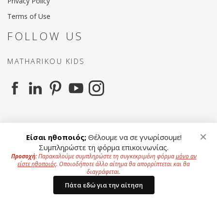
Privacy Policy
Terms of Use
FOLLOW US
MATHARIKOU KIDS
MATHARIKOU AGENCY
×
Είσαι ηθοποιός;
Θέλουμε να σε γνωρίσουμε!
Συμπληρώστε τη φόρμα επικοινωνίας.
Προσοχή:
Παρακαλούμε συμπληρώστε τη συγκεκριμένη φόρμα
μόνο αν
είστε ηθοποιός
. Οποιοδήποτε άλλο αίτημα θα απορρίπτεται και θα
To offer a better experience to our users we use
διαγράφεται.
Cookies.
Privacy Policy
Copyright ©
2026 All Rights Reserved - Website by
Πάτα εδώ για την αίτηση
InnovateOne
Accept