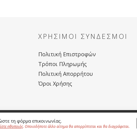
ΧΡΗΣΙΜΟΙ ΣΥΝΔΕΣΜΟΙ
Πολιτική Επιστροφών
Τρόποι Πληρωμής
Πολιτική Απορρήτου
Όροι Χρήσης
ρουμε καλύτερη εμπειρία στους χρήστες μας χρησιμοποιούμε Cookies.
Πολι
στε τη φόρμα επικοινωνίας.
Copyright ©
2026 All Rights Reserved - W
είστε ηθοποιός
. Οποιοδήποτε άλλο αίτημα θα απορρίπτεται και θα διαγράφεται.
Συμφωνώ