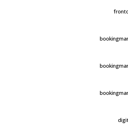
front
bookingma
bookingma
bookingma
dig