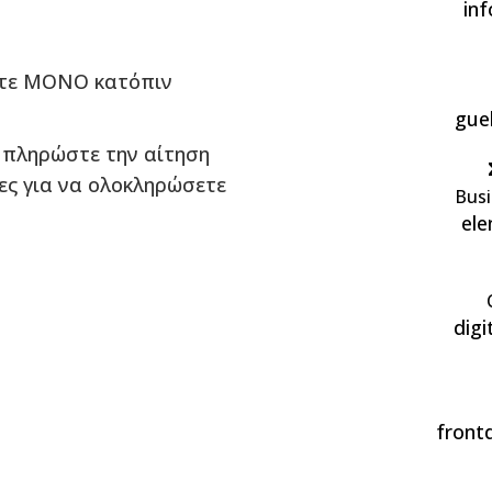
in
στε ΜΟΝΟ κατόπιν
gue
υμπληρώστε την αίτηση
ίες για να ολοκληρώσετε
Bus
el
dig
front