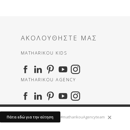
ΑΚΟΛΟΥΘΗΣΤΕ ΜΑΣ
MATHARIKOU KIDS
MATHARIKOU AGENCY
τική Απορρήτου
ebsite by
InnovateOne
×
Πάτα εδώ για την αίτηση
#matharikouAgencyteam